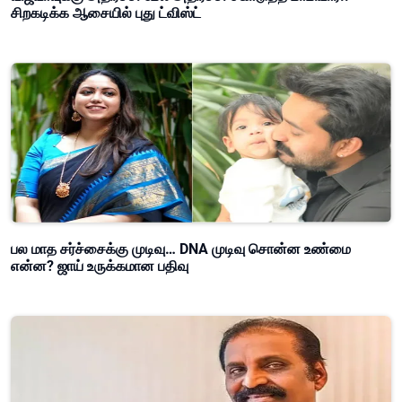
சிறகடிக்க ஆசையில் புது ட்விஸ்ட்
பல மாத சர்ச்சைக்கு முடிவு… DNA முடிவு சொன்ன உண்மை
என்ன? ஜாய் உருக்கமான பதிவு