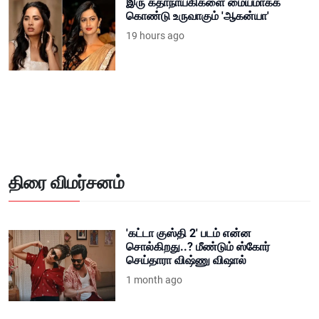
இரு கதாநாயகிகளை மையமாகக்
கொண்டு உருவாகும் 'ஆகன்யா'
19 hours ago
திரை விமர்சனம்
'கட்டா குஸ்தி 2' படம் என்ன
சொல்கிறது..? மீண்டும் ஸ்கோர்
செய்தாரா விஷ்ணு விஷால்
1 month ago