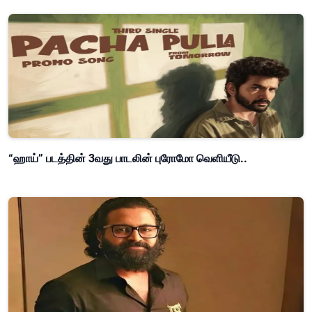
“ஹாய்” படத்தின் 3வது பாடலின் புரோமோ வெளியீடு..