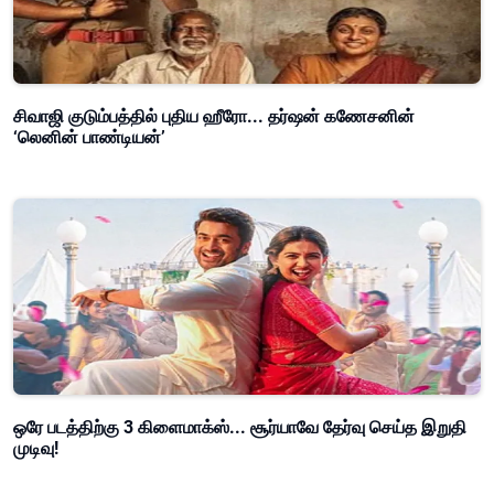
சிவாஜி குடும்பத்தில் புதிய ஹீரோ... தர்ஷன் கணேசனின்
‘லெனின் பாண்டியன்’
ஒரே படத்திற்கு 3 கிளைமாக்ஸ்... சூர்யாவே தேர்வு செய்த இறுதி
முடிவு!