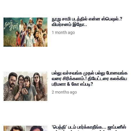
நூறு சாமி படத்தில் என்ன ஸ்பெஷல்.?
விமர்சனம் இதோ..
1 month ago
பல்லு வச்சவங்க முதல் பல்லு போனவங்க
வரை சிரிக்கலாம்.! தியேட்டரை கலக்கிய
பரிமளா & கோ எப்படி?
2 months ago
‘பெத்தி’ படம் பார்க்காதீங்க... ஜாப்பனீஸ்