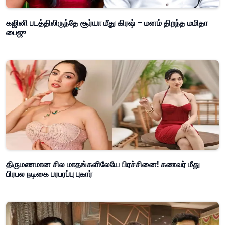
கஜினி படத்திலிருந்தே சூர்யா மீது கிரஷ் – மனம் திறந்த மமிதா
பைஜு
திருமணமான சில மாதங்களிலேயே பிரச்சினை! கணவர் மீது
பிரபல நடிகை பரபரப்பு புகார்