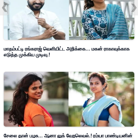
மாதம்பட்டி ரங்கராஜ் வெளியிட்ட அறிக்கை... மகன் ராகாவுக்காக
எடுத்த முக்கிய முடிவு.!
சேலை தான் பழசு... ஆனா லுக் வேறலெவல்.! ரம்யா பாண்டியனின்