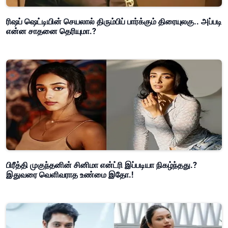
ரிஷப் ஷெட்டியின் செயலால் திரும்பிப் பார்க்கும் திரையுலகு.. அப்படி
என்ன சாதனை தெரியுமா.?
பிரீத்தி முகுந்தனின் சினிமா என்ட்ரி இப்படியா நிகழ்ந்தது.?
இதுவரை வெளிவராத உண்மை இதோ.!