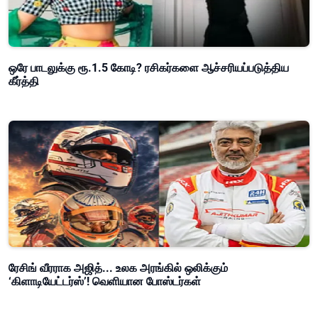
ஒரே பாடலுக்கு ரூ.1.5 கோடி? ரசிகர்களை ஆச்சரியப்படுத்திய
கீர்த்தி
ரேசிங் வீரராக அஜித்... உலக அரங்கில் ஒலிக்கும்
‘கிளாடியேட்டர்ஸ்’! வெளியான போஸ்டர்கள்