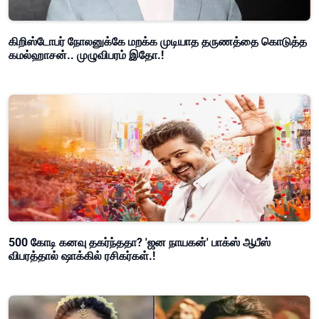
கிறிஸ்டோபர் நோலனுக்கே மறக்க முடியாத தருணத்தை கொடுத்த
கமல்ஹாசன்.. முழுவிபரம் இதோ.!
500 கோடி கனவு தகர்ந்ததா? 'ஜன நாயகன்' பாக்ஸ் ஆபீஸ்
விபரத்தால் ஷாக்கில் ரசிகர்கள்.!