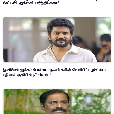
லேட்டஸ்ட் லுக்கைப் பார்த்தீங்களா?
இனிமேல் தூக்கம் போச்சா.!! நடிகர் கவின் வெளியிட்ட இன்ஸ்டா
பதிவால் குஷியில் ரசிகர்கள்.!