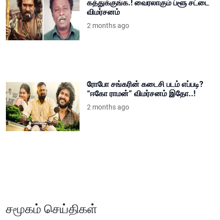
கத்துக்குங்க.! வைரலாகும் ப்ளூ சட்டை
விமர்சனம்
2 months ago
ரோபோ சங்கரின் கடைசி படம் எப்படி?
“ஈகோ ராமன்” விமர்சனம் இதோ..!
2 months ago
சமூகம் செய்திகள்