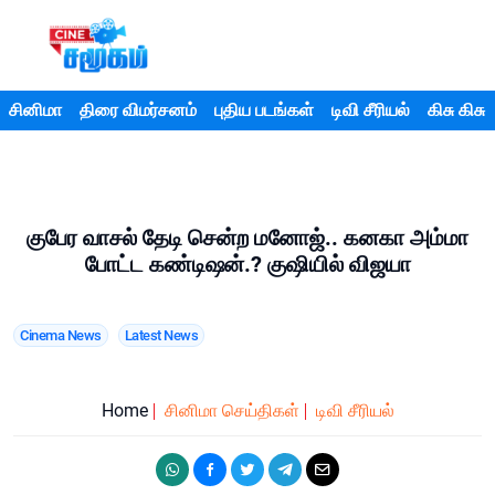
சினிமா
திரை விமர்சனம்
புதிய படங்கள்
டிவி சீரியல்
கிசு கிசு
குபேர வாசல் தேடி சென்ற மனோஜ்.. கனகா அம்மா
போட்ட கண்டிஷன்.? குஷியில் விஜயா
Cinema News
Latest News
Home
சினிமா செய்திகள்
டிவி சீரியல்