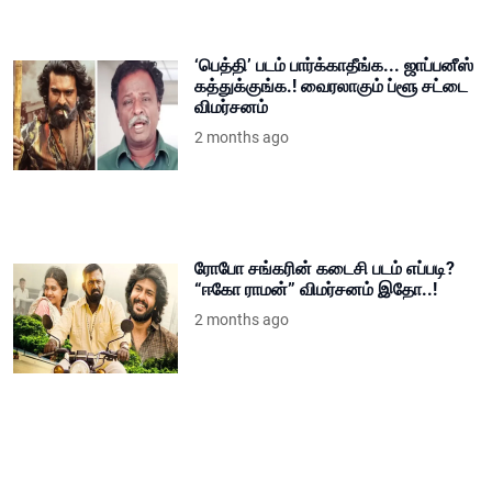
‘பெத்தி’ படம் பார்க்காதீங்க... ஜாப்பனீஸ்
கத்துக்குங்க.! வைரலாகும் ப்ளூ சட்டை
விமர்சனம்
2 months ago
ரோபோ சங்கரின் கடைசி படம் எப்படி?
“ஈகோ ராமன்” விமர்சனம் இதோ..!
2 months ago