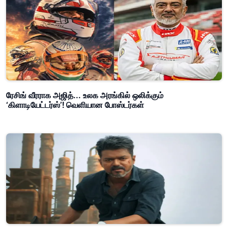
ரேசிங் வீரராக அஜித்... உலக அரங்கில் ஒலிக்கும்
‘கிளாடியேட்டர்ஸ்’! வெளியான போஸ்டர்கள்