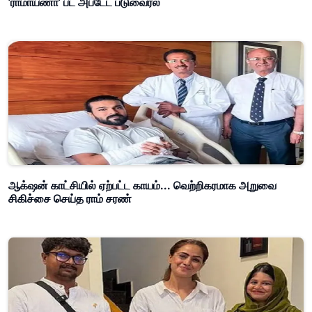
'ராமாயணா' பட அப்டேட் படுவைரல்
ஆக்‌ஷன் காட்சியில் ஏற்பட்ட காயம்... வெற்றிகரமாக அறுவை
சிகிச்சை செய்த ராம் சரண்