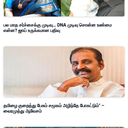
பல மாத சர்ச்சைக்கு முடிவு… DNA முடிவு சொன்ன உண்மை
என்ன? ஜாய் உருக்கமான பதிவு
தமிழை குறைத்து பேசும் சமூகம் அழிந்தே போகட்டும்" –
வைரமுத்து ஆவேசம்