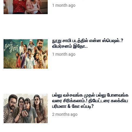
1 month ago
நூறு சாமி படத்தில் என்ன ஸ்பெஷல்.?
விமர்சனம் இதோ..
1 month ago
பல்லு வச்சவங்க முதல் பல்லு போனவங்க
வரை சிரிக்கலாம்.! தியேட்டரை கலக்கிய
பரிமளா & கோ எப்படி?
2 months ago