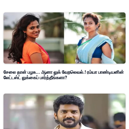
சேலை தான் பழசு... ஆனா லுக் வேறலெவல்.! ரம்யா பாண்டியனின்
லேட்டஸ்ட் லுக்கைப் பார்த்தீங்களா?