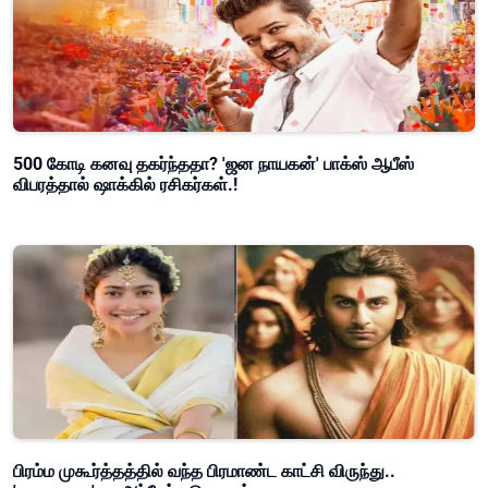
500 கோடி கனவு தகர்ந்ததா? 'ஜன நாயகன்' பாக்ஸ் ஆபீஸ்
விபரத்தால் ஷாக்கில் ரசிகர்கள்.!
பிரம்ம முகூர்த்தத்தில் வந்த பிரமாண்ட காட்சி விருந்து..