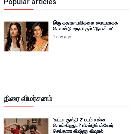
Popular articles
இரு கதாநாயகிகளை மையமாகக்
கொண்டு உருவாகும் 'ஆகன்யா'
1 day ago
திரை விமர்சனம்
'கட்டா குஸ்தி 2' படம் என்ன
சொல்கிறது..? மீண்டும் ஸ்கோர்
செய்தாரா விஷ்ணு விஷால்