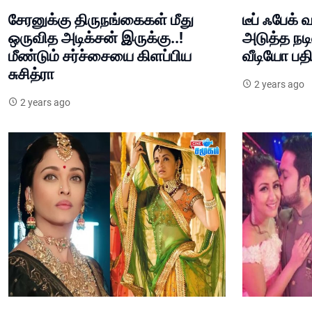
சேரனுக்கு திருநங்கைகள் மீது
டீப் ஃபேக்
ஒருவித அடிக்சன் இருக்கு..!
அடுத்த நட
மீண்டும் சர்ச்சையை கிளப்பிய
வீடியோ பதிவ
சுசித்ரா
2 years ago
2 years ago