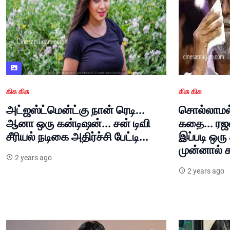
கிசு கிசு
கிசு கிசு
அட்ஜஸ்ட்மென்ட்கு நான் ரெடி...
சொல்லாமல்
ஆனா ஒரு கன்டிஷன்... சன் டிவி
கதை... ரஜ
சீரியல் நடிகை அதிர்ச்சி பேட்டி...
இப்படி ஒரு
முன்னால் க
2 years ago
2 years ago