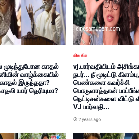
கிசு கிசு
 முடிந்துபோன காதல்
vj.பார்வதியிடம் அசிங்
னியின் வாழ்க்கையில்
நபர்... நீ மூடிட்டு கிளம்பு,
 காதல் இருந்ததா?
பெண்களை கவர்ச்சி
ாதலி யார் தெரியுமா?
பொருளாத்தான் பாப்பீங்
நெட்டிசன்களை விட்டு 
VJ பார்வதி...
2 years ago