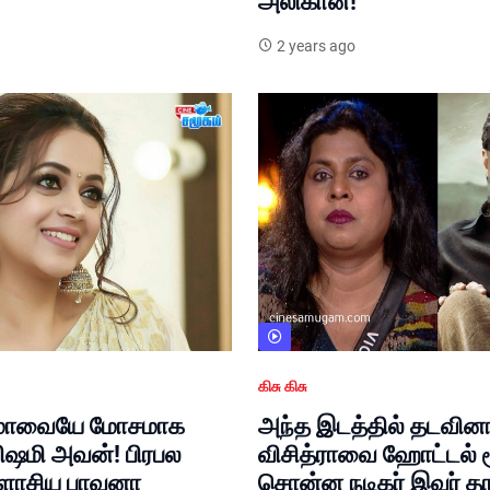
அலிகான்!
2 years ago
கிசு கிசு
்மாவையே மோசமாக
அந்த இடத்தில் தடவினார
 விஷமி அவன்! பிரபல
விசித்ராவை ஹோட்டல் ர
ிளாசிய பாவனா
சொன்ன நடிகர் இவர் தா