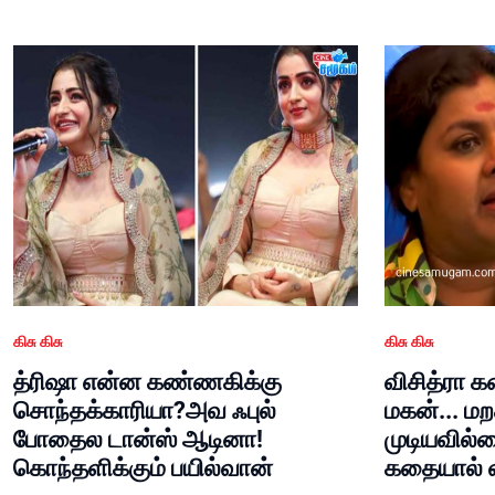
கிசு கிசு
கிசு கிசு
த்ரிஷா என்ன கண்ணகிக்கு
விசித்ரா 
சொந்தக்காரியா?அவ ஃபுல்
மகன்... ம
போதைல டான்ஸ் ஆடினா!
முடியவில்
கொந்தளிக்கும் பயில்வான்
கதையால் வீ