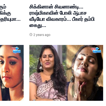
ும்
சிக்கினான் சிவனாண்டி...
ிக்கு
ராஷ்மிகாவின் போலி ஆபாச
ெரியுமா...
வீடியோ விவகாரம்... பீகார் தம்பி
கைது...
2 years ago