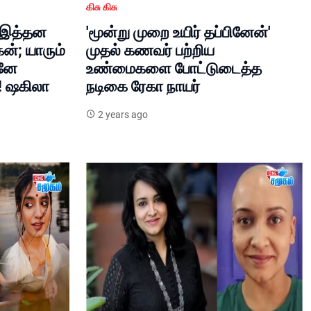
கிசு கிசு
் இத்தன
'மூன்று முறை உயிர் தப்பினேன்'
ன்; யாரும்
முதல் கணவர் பற்றிய
ானே
உண்மைகளை போட்டுடைத்த
! ஷகிலா
நடிகை ரேகா நாயர்
2 years ago