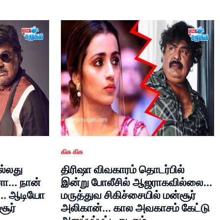
கிசு கிசு
ல்லது
திரிஷா விவகாரம் தொடர்பில்
... நான்
இன்று போலீசில் ஆஜராகவில்லை...
.. ஆடியோ
மருத்துவ சிகிச்சையில் மன்சூர்
சூர்
அலிகான்... கால அவகாசம் கேட்டு