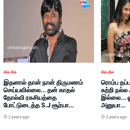
கிசு கிசு
கிசு கிசு
இதனால் தான் நான் திருமணம்
ரொம்ப தப்
செய்யவில்லை... தன் காதல்
சுற்றி நல்
தோல்வி ரகசியத்தை
இல்லை... 
போட்டுடைத்த S.J சூர்யா...
அனுயா...
2 years ago
2 years ago