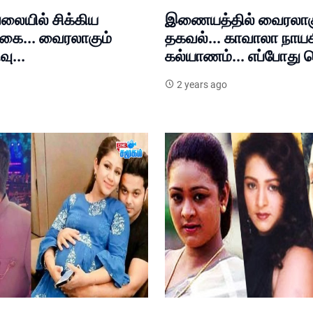
 வலையில் சிக்கிய
இணையத்தில் வைரலாக
ிகை... வைரலாகும்
தகவல்... காவாலா நாயக
ு...
கல்யாணம்... எப்போது த
2 years ago