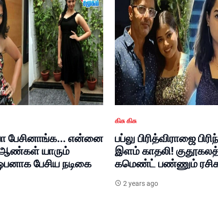
கிசு கிசு
பா பேசினாங்க... என்னை
பப்லு பிரித்விராஜை பிரி
ல ஆண்கள் யாரும்
இளம் காதலி! குதூகலத்
ஓபனாக பேசிய நடிகை
கமெண்ட் பண்ணும் ரசிக
2 years ago