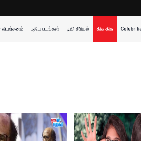
 விமர்சனம்
புதிய படங்கள்
டிவி சீரியல்
கிசு கிசு
Celebrit