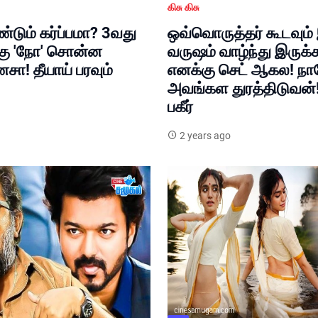
கிசு கிசு
ீண்டும் கர்ப்பமா? 3வது
ஒவ்வொருத்தர் கூடவும
கு 'நோ' சொன்ன
வருஷம் வாழ்ந்து இருக்க
ா! தீயாய் பரவும்
எனக்கு செட் ஆகல! ந
அவங்கள துரத்திடுவன்
பகீர்
2 years ago