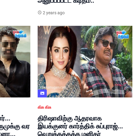
அனுப்பப்பட்ட கடிதம்..
2 years ago
கிசு கிசு
்...
திரிஷாவிற்கு ஆதரவாக
ூமுக்கு வர
இயக்குனர் கார்த்திக் சுப்புராஜ்...
னா...
வெறுக்கத்தக்க மனிதர்