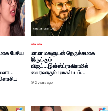
கிசு கிசு
கமாக பேசிய
மாமா மகளுடன் நெருக்கமாக
இருக்கும்
விஜய்...இன்ஸ்ட்ராகிராமில்
களா...
வைரலாகும் புகைப்படம்...
விளாசிய
2 years ago