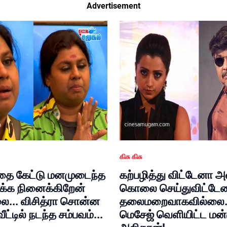
Advertisement
கிசு கிசு
கதை கேட்டு மனமுடைந்த
கற்பழித்து விட்டேனா அ
றக்க நினைக்கிறேன்
கொலை செய்துவிட்டேனா
லை... விசித்ரா சொன்ன
தலைமறைவாகவில்லை.
ட்டில் நடந்த சம்பவம்...
மெசேஜ் வெளியிட்ட மன்