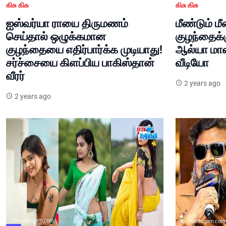
கிசு கிசு
கிசு கிசு
ஐஸ்வர்யா ராயை திருமணம்
மீண்டும் ம
செய்தால் ஒழுக்கமான
குழந்தைக்
குழந்தையை எதிர்பார்க்க முடியாது!
ஆல்யா மானச
சர்ச்சையை கிளப்பிய பாகிஸ்தான்
வீடியோ
வீரர்
2 years ago
2 years ago