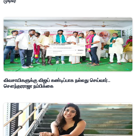
முடிவு!
விவசாயிகளுக்கு விஜய் கண்டிப்பாக நல்லது செய்வார்..
சௌந்தரராஜா நம்பிக்கை