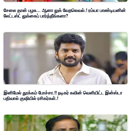
சேலை தான் பழசு... ஆனா லுக் வேறலெவல்.! ரம்யா பாண்டியனின்
லேட்டஸ்ட் லுக்கைப் பார்த்தீங்களா?
இனிமேல் தூக்கம் போச்சா.!! நடிகர் கவின் வெளியிட்ட இன்ஸ்டா
பதிவால் குஷியில் ரசிகர்கள்.!