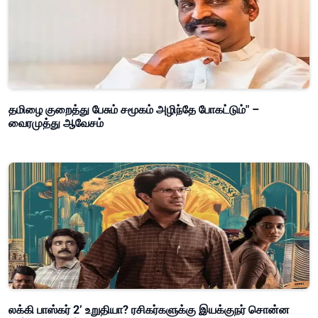
தமிழை குறைத்து பேசும் சமூகம் அழிந்தே போகட்டும்" –
வைரமுத்து ஆவேசம்
லக்கி பாஸ்கர் 2’ உறுதியா? ரசிகர்களுக்கு இயக்குநர் சொன்ன