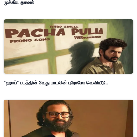
முக்கிய தகவல்
“ஹாய்” படத்தின் 3வது பாடலின் புரோமோ வெளியீடு..