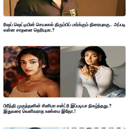
ரிஷப் ஷெட்டியின் செயலால் திரும்பிப் பார்க்கும் திரையுலகு.. அப்படி
என்ன சாதனை தெரியுமா.?
பிரீத்தி முகுந்தனின் சினிமா என்ட்ரி இப்படியா நிகழ்ந்தது.?
இதுவரை வெளிவராத உண்மை இதோ.!