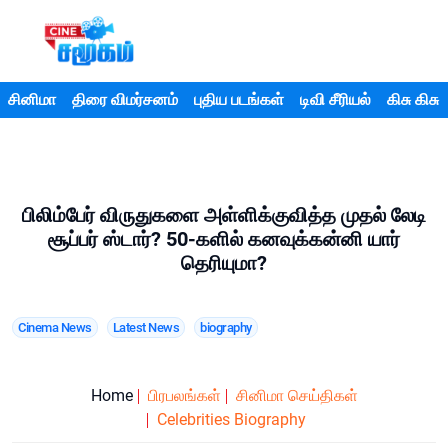
சினிமா
திரை விமர்சனம்
புதிய படங்கள்
டிவி சீரியல்
கிசு கிசு
பிலிம்பேர் விருதுகளை அள்ளிக்குவித்த முதல் லேடி
சூப்பர் ஸ்டார்? 50-களில் கனவுக்கன்னி யார்
தெரியுமா?
Cinema News
Latest News
biography
Home
பிரபலங்கள்
சினிமா செய்திகள்
Celebrities Biography