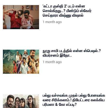
'கட்டா குஸ்தி 2' படம் என்ன
சொல்கிறது..? மீண்டும் ஸ்கோர்
செய்தாரா விஷ்ணு விஷால்
1 month ago
நூறு சாமி படத்தில் என்ன ஸ்பெஷல்.?
விமர்சனம் இதோ..
1 month ago
பல்லு வச்சவங்க முதல் பல்லு போனவங்க
வரை சிரிக்கலாம்.! தியேட்டரை கலக்கிய
பரிமளா & கோ எப்படி?