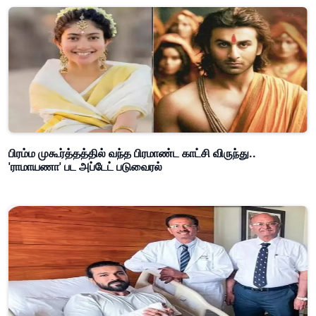
பிரம்ம முகூர்த்தத்தில் வந்த பிரமாண்ட காட்சி விருந்து..
'ராமாயணா' பட அப்டேட் படுவைரல்