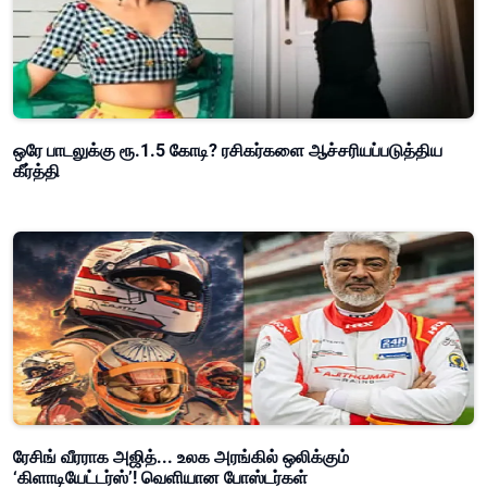
ஒரே பாடலுக்கு ரூ.1.5 கோடி? ரசிகர்களை ஆச்சரியப்படுத்திய
கீர்த்தி
ரேசிங் வீரராக அஜித்... உலக அரங்கில் ஒலிக்கும்
‘கிளாடியேட்டர்ஸ்’! வெளியான போஸ்டர்கள்