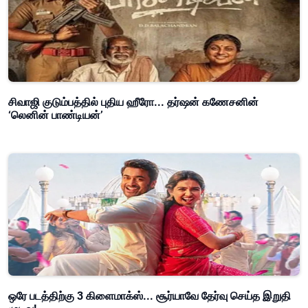
சிவாஜி குடும்பத்தில் புதிய ஹீரோ... தர்ஷன் கணேசனின்
‘லெனின் பாண்டியன்’
ஒரே படத்திற்கு 3 கிளைமாக்ஸ்... சூர்யாவே தேர்வு செய்த இறுதி