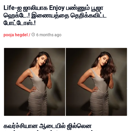
Life-ஐ ஜாலியாக Enjoy பண்ணும் பூஜா
ஹெக்டே.! இணையத்தை தெறிக்கவிட்ட
போட்டோஸ்.!
pooja hegdel /
6 months ago
கவர்ச்சியான ஆடையில் ஜில்லென