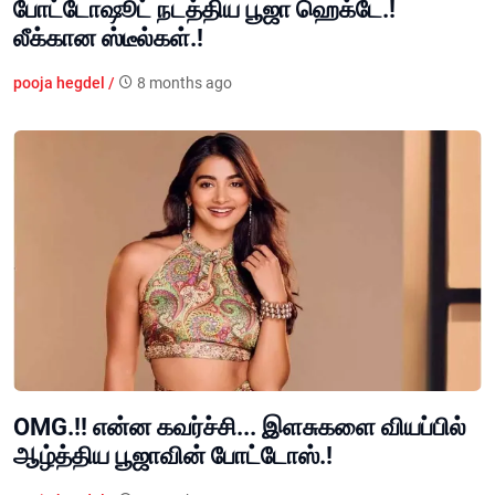
போட்டோஷூட் நடத்திய பூஜா ஹெக்டே.!
லீக்கான ஸ்டீல்கள்.!
pooja hegdel /
8 months ago
OMG.!! என்ன கவர்ச்சி... இளசுகளை வியப்பில்
ஆழ்த்திய பூஜாவின் போட்டோஸ்.!