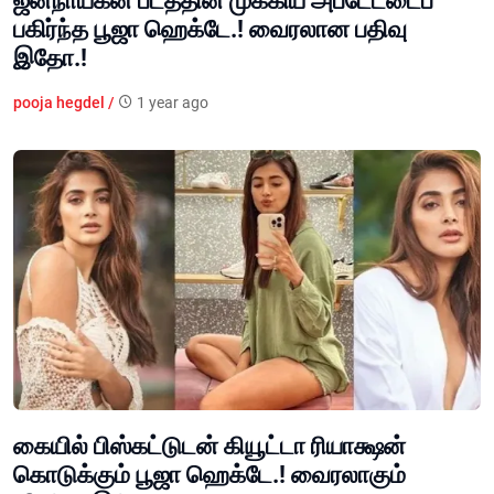
ஜனநாயகன் படத்தின் முக்கிய அப்டேட்டைப்
பகிர்ந்த பூஜா ஹெக்டே.! வைரலான பதிவு
இதோ.!
pooja hegdel /
1 year ago
கையில் பிஸ்கட்டுடன் கியூட்டா ரியாக்ஷன்
கொடுக்கும் பூஜா ஹெக்டே.! வைரலாகும்