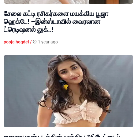
சேலை கட்டி ரசிகர்களை மயக்கிய பூஜா
ஹெக்டே! –இன்ஸ்டாவில் வைரலான
ட்ரெடிஷனல் லுக்..!
pooja hegdel /
1 year ago