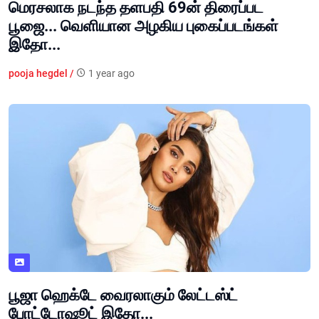
மெரசலாக நடந்த தளபதி 69ன் திரைப்பட
பூஜை... வெளியான அழகிய புகைப்படங்கள்
இதோ...
pooja hegdel /
1 year ago
பூஜா ஹெக்டே வைரலாகும் லேட்டஸ்ட்
போட்டோஷூட் இதோ...