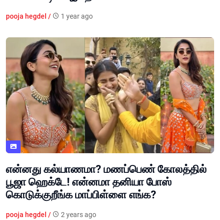
pooja hegdel /
1 year ago
என்னது கல்யாணமா? மணப்பெண் கோலத்தில்
பூஜா ஹெக்டே! என்னமா தனியா போஸ்
கொடுக்குறீங்க மாப்பிள்ளை எங்க?
pooja hegdel /
2 years ago