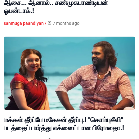
ஆசை... ஆனால்.. சண்முகபாண்டியன்
ஓபன்டாக்.!
sanmuga paandiyan /
7 months ago
மக்கள் தீர்ப்பே மகேசன் தீர்ப்பு.! "கொம்புசீவி"
படத்தைப் பார்த்து எக்ஸைட்டான பிரேமலதா.!