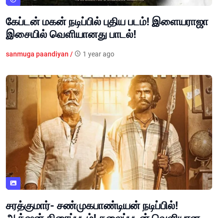
கேப்டன் மகன் நடிப்பில் புதிய படம்! இளையராஜா
இசையில் வெளியானது பாடல்!
sanmuga paandiyan /
1 year ago
சரத்குமார்- சண்முகபாண்டியன் நடிப்பில்!