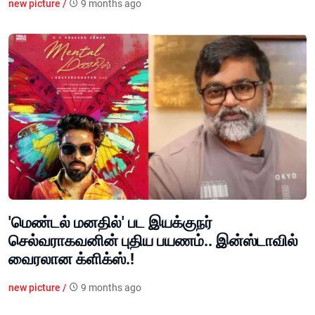
new picture /
9 months ago
'மெண்டல் மனதில்' பட இயக்குநர்
செல்வராகவனின் புதிய பயணம்.. இன்ஸ்டாவில்
வைரலான க்ளிக்ஸ்.!
new picture /
9 months ago