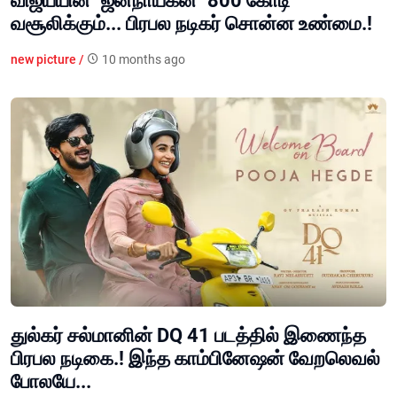
விஜய்யின் "ஜனநாயகன்" 800 கோடி
வசூலிக்கும்... பிரபல நடிகர் சொன்ன உண்மை.!
new picture /
10 months ago
துல்கர் சல்மானின் DQ 41 படத்தில் இணைந்த
பிரபல நடிகை.! இந்த காம்பினேஷன் வேறலெவல்
போலயே...