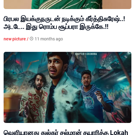
பிரபல இயக்குநருடன் நடிக்கும் கீர்த்திசுரேஷ்..!
அடடே.. இது ரொம்ப சூப்பரா இருக்கே.!!
new picture /
11 months ago
வெளியானது துல்கர் சல்மான் தயாரித்த Lokah