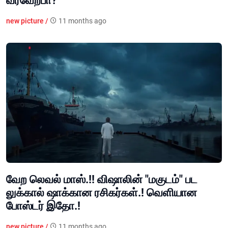
வரவேற்பா?
new picture /
11 months ago
வேற லெவல் மாஸ்.!! விஷாலின் "மகுடம்" பட
லுக்கால் ஷாக்கான ரசிகர்கள்.! வெளியான
போஸ்டர் இதோ.!
new picture /
11 months ago