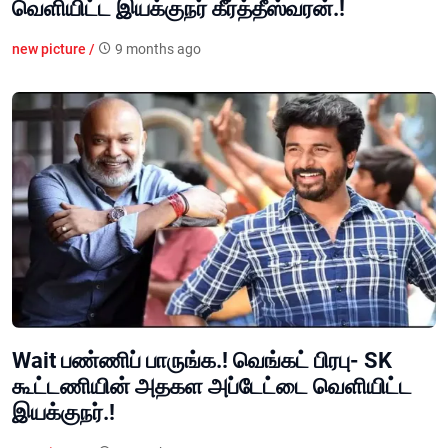
வெளியிட்ட இயக்குநர் கீர்த்தீஸ்வரன்.!
new picture /
9 months ago
Wait பண்ணிப் பாருங்க.! வெங்கட் பிரபு- SK
கூட்டணியின் அதகள அப்டேட்டை வெளியிட்ட
இயக்குநர்.!