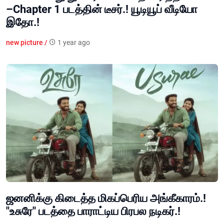
–Chapter 1 படத்தின் டீசர்.! யூடியூப் வீடியோ
இதோ.!
new picture /
1 year ago
ஜனனிக்கு கிடைத்த மிகப்பெரிய அங்கீகாரம்.!
"உசுரே" படத்தை பாராட்டிய பிரபல நடிகர்.!