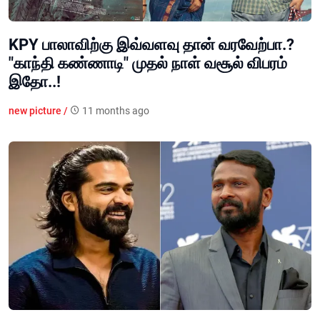
KPY பாலாவிற்கு இவ்வளவு தான் வரவேற்பா.?
"காந்தி கண்ணாடி" முதல் நாள் வசூல் விபரம்
இதோ..!
new picture /
11 months ago