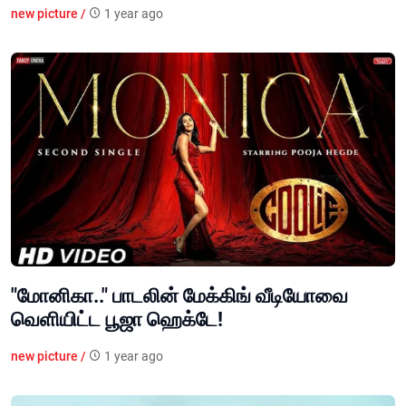
new picture /
1 year ago
"மோனிகா.." பாடலின் மேக்கிங் வீடியோவை
வெளியிட்ட பூஜா ஹெக்டே!
new picture /
1 year ago