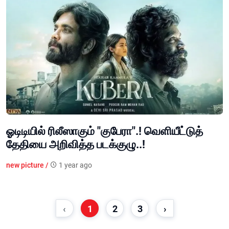
ஓடிடியில் ரிலீஸாகும் "குபேரா".! வெளியீட்டுத்
தேதியை அறிவித்த படக்குழு..!
new picture /
1 year ago
‹
1
2
3
›