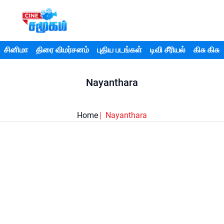
சினிமா
திரை விமர்சனம்
புதிய படங்கள்
டிவி சீரியல்
கிசு கிசு
Nayanthara
Home
Nayanthara