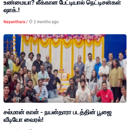
உண்மையா? லீக்கான பேட்டியால் நெட்டிசன்கள்
ஷாக்.!
Nayanthara /
2 months ago
சல்மான் கான் - நயன்தாரா படத்தின் பூஜை
வீடியோ வைரல்!