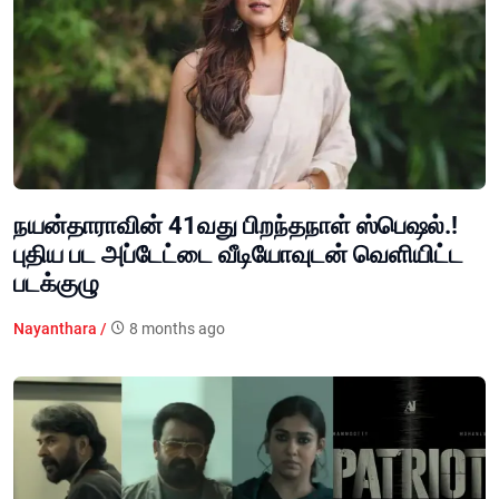
நயன்தாராவின் 41வது பிறந்தநாள் ஸ்பெஷல்.!
புதிய பட அப்டேட்டை வீடியோவுடன் வெளியிட்ட
படக்குழு
Nayanthara /
8 months ago