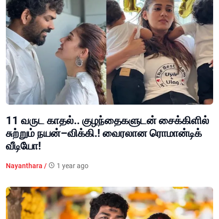
11 வருட காதல்.. குழந்தைகளுடன் சைக்கிளில்
சுற்றும் நயன்–விக்கி.! வைரலான ரொமான்டிக்
வீடியோ!
Nayanthara /
1 year ago