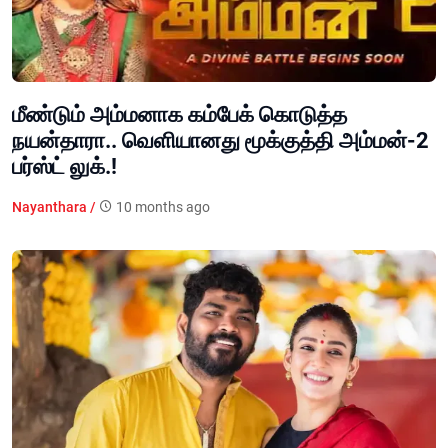
மீண்டும் அம்மனாக கம்பேக் கொடுத்த
நயன்தாரா.. வெளியானது மூக்குத்தி அம்மன்-2
பர்ஸ்ட் லுக்.!
Nayanthara /
10 months ago