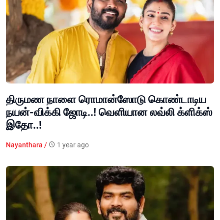
திருமண நாளை ரொமான்ஸோடு கொண்டாடிய
நயன்-விக்கி ஜோடி..! வெளியான லவ்லி க்ளிக்ஸ்
இதோ..!
Nayanthara /
1 year ago