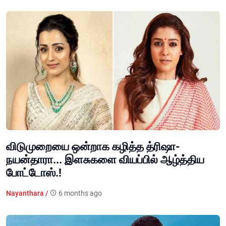
விடுமுறையை ஒன்றாக கழித்த த்ரிஷா-
நயன்தாரா... இளசுகளை வியப்பில் ஆழ்த்திய
போட்டோஸ்.!
Nayanthara /
6 months ago