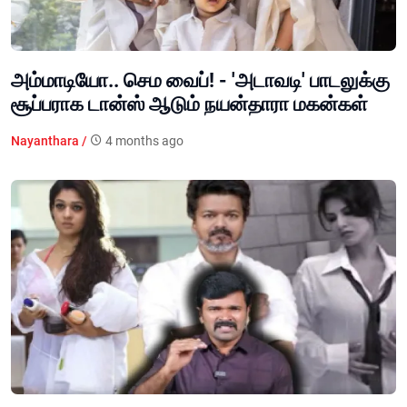
அம்மாடியோ.. செம வைப்! - 'அடாவடி' பாடலுக்கு
சூப்பராக டான்ஸ் ஆடும் நயன்தாரா மகன்கள்
Nayanthara /
4 months ago