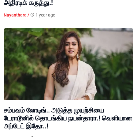
அதிரடிக் கருத்து.!
Nayanthara /
1 year ago
சம்பவம் லோடிங்.. அடுத்த முயற்சியை
டேராடூனில் தொடங்கிய நயன்தாரா.! வெளியான
அப்டேட் இதோ..!