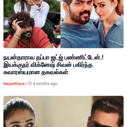
நயன்தாராவ தப்பா ஜட்ஜ் பண்ணிட்டேன்.!
இயக்குநர் விக்னேஷ் சிவன் பகிர்ந்த
சுவாரஸ்யமான தகவல்கள்
Nayanthara /
4 months ago