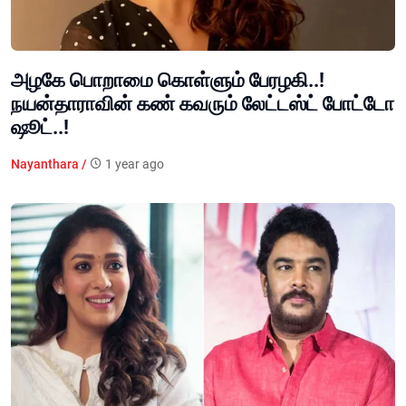
அழகே பொறாமை கொள்ளும் பேரழகி..!
நயன்தாராவின் கண் கவரும் லேட்டஸ்ட் போட்டோ
ஷூட்..!
Nayanthara /
1 year ago