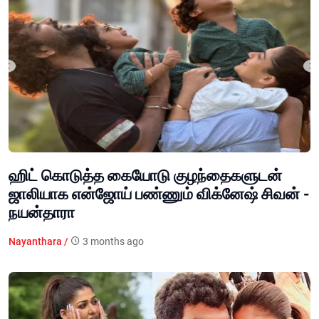
ஹிட் கொடுத்த கையோடு குழந்தைகளுடன்
ஜாலியாக என்ஜோய் பண்ணும் விக்னேஷ் சிவன் -
நயன்தாரா
Nayanthara /
3 months ago