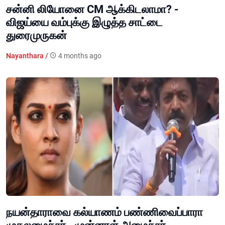
சன்னி லியோனை CM ஆக்கிடலாமா? -
விஜய்யை வம்புக்கு இழுத்த சாட்டை
துரைமுருகன்
Nayanthara /
4 months ago
நயன்தாராவை கல்யாணம் பண்ணிவைப்பாரா