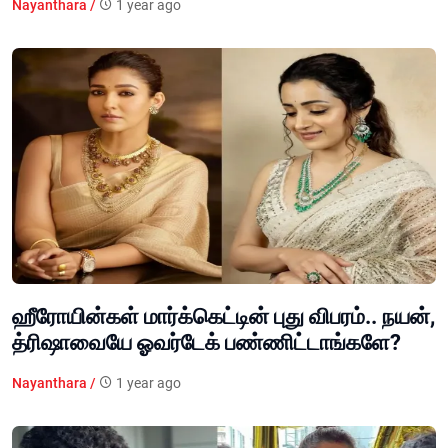
Nayanthara /
1 year ago
ஹீரோயின்கள் மார்க்கெட்டின் புது விபரம்.. நயன்,
த்ரிஷாவையே ஓவர்டேக் பண்ணிட்டாங்களே?
Nayanthara /
1 year ago