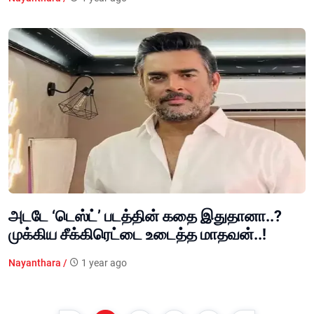
அடடே ‘டெஸ்ட்’ படத்தின் கதை இதுதானா..?
முக்கிய சீக்கிரெட்டை உடைத்த மாதவன்..!
Nayanthara /
1 year ago