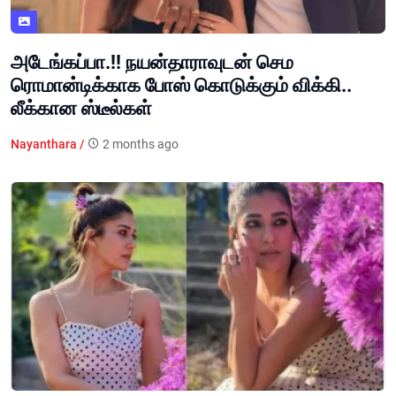
அடேங்கப்பா.!! நயன்தாராவுடன் செம
ரொமான்டிக்காக போஸ் கொடுக்கும் விக்கி..
லீக்கான ஸ்டீல்கள்
Nayanthara /
2 months ago