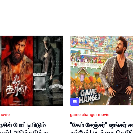
movie
game changer movie
சில் போட்டியிடும்
"கேம் சேஞ்சர்" ஷங்கர் ச
கள்! அடுத்தடுத்து
கம்பேக்! படத்தை கெடுப