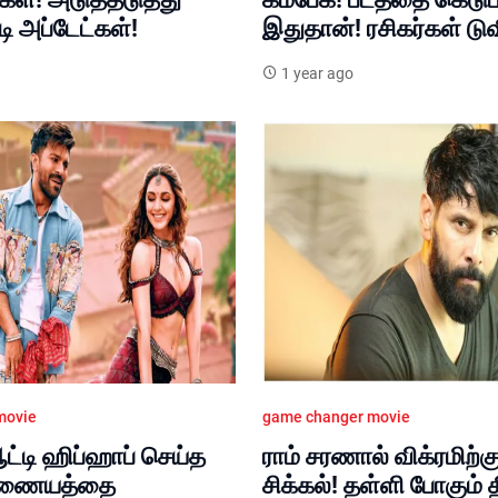
ி அப்டேட்கள்!
இதுதான்! ரசிகர்கள் டுவ
1 year ago
movie
game changer movie
ட்டி ஹிப்ஹாப் செய்த
ராம் சரணால் விக்ரமிற்க
 இணையத்தை
சிக்கல்! தள்ளி போகும் 