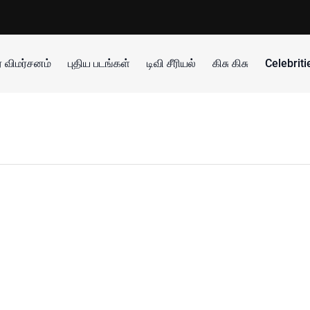
 விமர்சனம்
புதிய படங்கள்
டிவி சீரியல்
கிசு கிசு
Celebrit