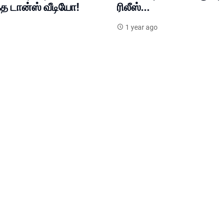
த டான்ஸ் வீடியோ!
ரிலீஸ்...
1 year ago