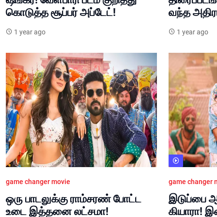
கொடுத்த சூப்பர் அப்டேட்!
வந்த அதிரட
1 year ago
1 year ago
game changer movie
game changer 
ஒரு பாடலுக்கு ராம்சரண் போட்ட
இடுப்பை ஆ
உடை இத்தனை லட்சமா!
கியாரா!