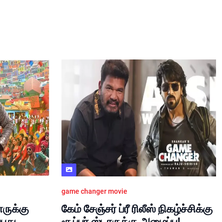
game changer movie
ாருக்கு
கேம் சேஞ்சர் ப்ரீ ரிலீஸ் நிகழ்ச்சிக்கு
்பது
சூப்பர் ஸ்டாருக்கு அழைப்பு!