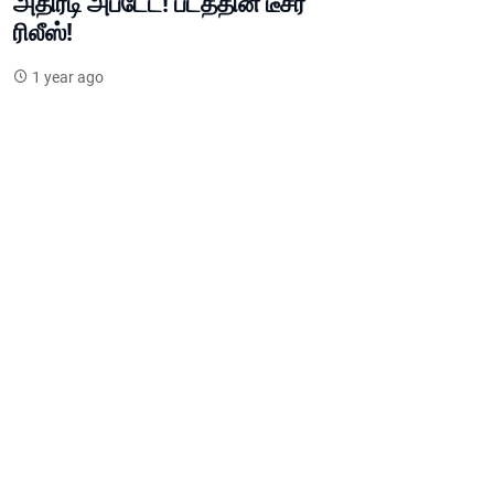
அதிரடி அப்டேட்! படத்தின் டீசர்
ரிலீஸ்!
1 year ago