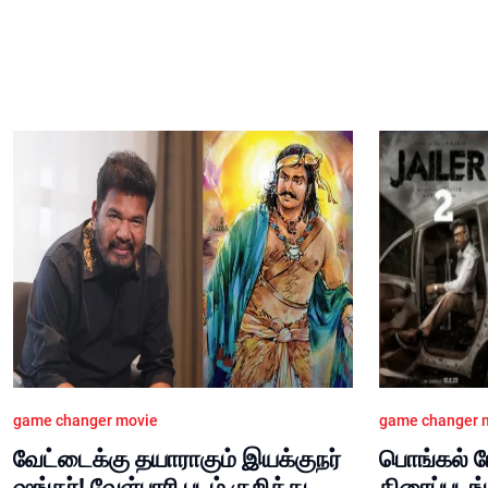
game changer movie
game changer 
வேட்டைக்கு தயாராகும் இயக்குநர்
பொங்கல் ரே
ஷங்கர்! வேள்பாரி படம் குறித்து
திரைப்படங்