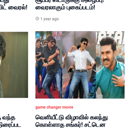
ிட் வைரல்!
வைரலாகும் புகைப்படம்!
1 year ago
game changer movie
ு வந்த
வெளியீட்டு விழாவில் கலந்து
திரைப்பட
கொள்ளாத சங்கர்! சட்டென