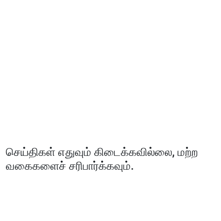
செய்திகள் எதுவும் கிடைக்கவில்லை, மற்ற
வகைகளைச் சரிபார்க்கவும்.