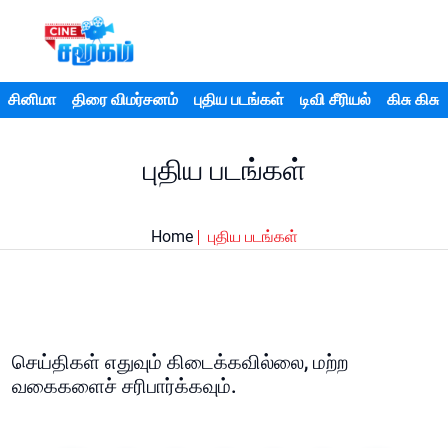
சினிமா
திரை விமர்சனம்
புதிய படங்கள்
டிவி சீரியல்
கிசு கிசு
புதிய படங்கள்
Home
புதிய படங்கள்
செய்திகள் எதுவும் கிடைக்கவில்லை, மற்ற
வகைகளைச் சரிபார்க்கவும்.