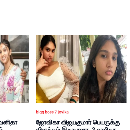
bigg boss 7 jovika
 வனிதா
ஜோவிகா விஜயகுமார் பெயருக்கு
த்
விளக்கம் இதுதானா..? வனிதா