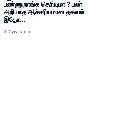
பண்ணுறாங்க தெரியுமா ? பலர்
அறியாத ஆச்சரியமான தகவல்
இதோ...
2 years ago