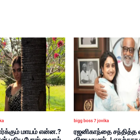
ika
bigg boss 7 jovika
ர்க்கும் மாயம் என்ன.?
ரஜனிகாந்தை சந்தித்த
் புதிய போஸ் வைரல்
விஜயகுமார்..! எதற்காக