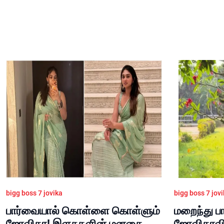
bigg boss 7 jovika
bigg boss 7 jov
பார்வையால் கொள்ளை கொள்ளும்
மறைந்து பா
ஜோவிகா! இளசுகளின் மனதை
ஜோவிகாவின