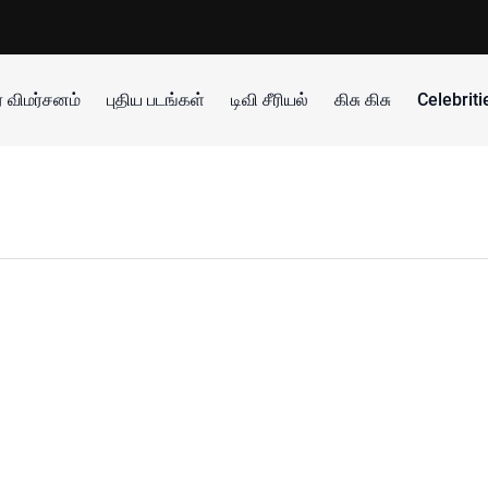
 விமர்சனம்
புதிய படங்கள்
டிவி சீரியல்
கிசு கிசு
Celebrit