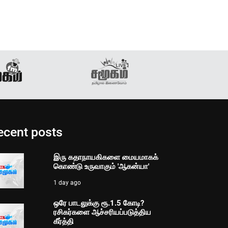
ecent posts
இரு கதாநாயகிகளை மையமாகக்
கொண்டு உருவாகும் 'ஆகன்யா'
1 day ago
ஒரே பாடலுக்கு ரூ.1.5 கோடி?
ரசிகர்களை ஆச்சரியப்படுத்திய
கீர்த்தி