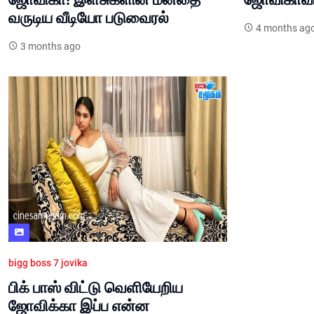
வருடிய வீடியோ படுவைரல்
4 months ag
3 months ago
bigg boss 7 jovika
பிக் பாஸ் விட்டு வெளியேறிய
ஜோவிக்கா இப்ப என்ன