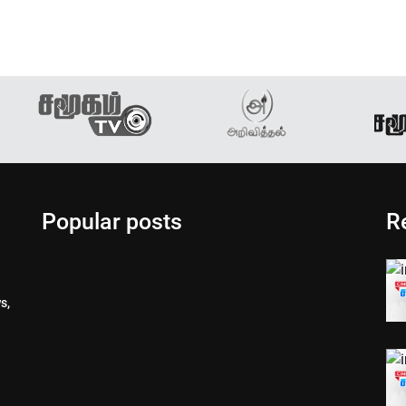
Popular posts
R
s,