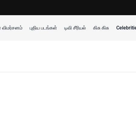
 விமர்சனம்
புதிய படங்கள்
டிவி சீரியல்
கிசு கிசு
Celebrit