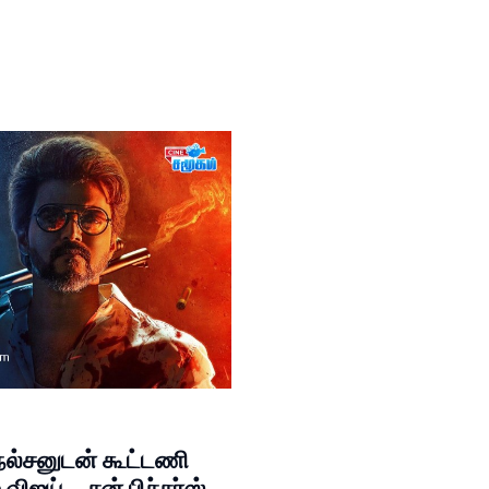
நெல்சனுடன் கூட்டணி
ிஜய்... சன் பிச்சர்ஸ்